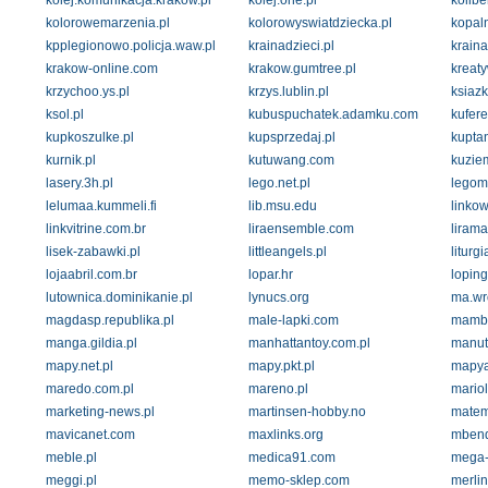
kolej.komunikacja.krakow.pl
kolej.one.pl
kolibe
kolorowemarzenia.pl
kolorowyswiatdziecka.pl
kopaln
kpplegionowo.policja.waw.pl
krainadzieci.pl
kraina
krakow-online.com
krakow.gumtree.pl
kreaty
krzychoo.ys.pl
krzys.lublin.pl
ksiazk
ksol.pl
kubuspuchatek.adamku.com
kufere
kupkoszulke.pl
kupsprzedaj.pl
kuptan
kurnik.pl
kutuwang.com
kuziem
lasery.3h.pl
lego.net.pl
legom
lelumaa.kummeli.fi
lib.msu.edu
linkow
linkvitrine.com.br
liraensemble.com
lirama
lisek-zabawki.pl
littleangels.pl
liturg
lojaabril.com.br
lopar.hr
loping
lutownica.dominikanie.pl
lynucs.org
ma.wr
magdasp.republika.pl
male-lapki.com
mamba
manga.gildia.pl
manhattantoy.com.pl
manut
mapy.net.pl
mapy.pkt.pl
mapya
maredo.com.pl
mareno.pl
mariol
marketing-news.pl
martinsen-hobby.no
matem
mavicanet.com
maxlinks.org
mbend
meble.pl
medica91.com
mega-t
meggi.pl
memo-sklep.com
merlin