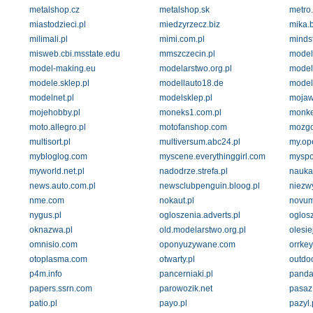
metalshop.cz
metalshop.sk
metro.
miastodzieci.pl
miedzyrzecz.biz
mika.b
milimali.pl
mimi.com.pl
minds
misweb.cbi.msstate.edu
mmszczecin.pl
model
model-making.eu
modelarstwo.org.pl
model
modele.sklep.pl
modellauto18.de
model
modelnet.pl
modelsklep.pl
mojaw
mojehobby.pl
moneks1.com.pl
monke
moto.allegro.pl
motofanshop.com
mozgo
multisort.pl
multiversum.abc24.pl
my.op
mybloglog.com
myscene.everythinggirl.com
myspor
myworld.net.pl
nadodrze.strefa.pl
nauka.
news.auto.com.pl
newsclubpenguin.bloog.pl
niezwy
nme.com
nokaut.pl
novum
nygus.pl
ogloszenia.adverts.pl
oglosz
oknazwa.pl
old.modelarstwo.org.pl
olesie
omnisio.com
oponyuzywane.com
orrkey
otoplasma.com
otwarty.pl
outdo
p4m.info
pancerniaki.pl
panda
papers.ssrn.com
parowozik.net
pasaz.
patio.pl
payo.pl
pazyl.