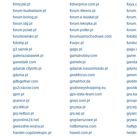
firmy.pkt.pl
fisherprice.com.pl
fixya.
forum-budowlane.pl
forum.4teens.pl
forum
forum.biolog.pl
forum.e-basket.pl
forum
forum.idg.pl
forum.leksyka.pl
forum
forum.pclab.pl
forum.polter.pl
forum.
forumowisko.pl
forumsamochodowe.com
fotoki
fototrip.pl
frazpc.pl
fundu
g3.sanok.pl
gagu.pl
gagu.
galeriazabawek.pl
gamahobby.com
game.
gametalk.com
gametv.pl
gandal
gdansk.cityinfo.pl
gdansk.naszemiasto.pl
gdynia
gdynia.pl
geekfocus.com
genera
giftogether.com
gimahhot.de
globtro
go2cracow.com
godisneyshopping.eu
gooste
gpm.pl
gps-data-team.com
gra.ka
granice.pl
grejs.com.pl
groups
gry.dikt.pl
gry.jeja.pl
gry.lej
gry.netbus.pl
gry.wp.pl
gryarc
gryonline24.net
gryplanszowe.pl
grywal
gwiezdne-wojny.pl
haftomania.com
haftyp
handel.cogdziekupic.pl
hawid.com.pl
heide-