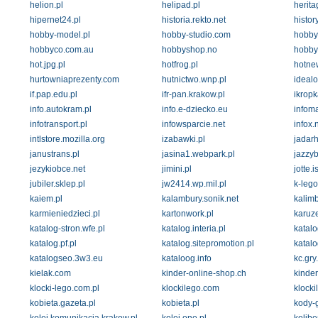
helion.pl
helipad.pl
herita
hipernet24.pl
historia.rekto.net
histor
hobby-model.pl
hobby-studio.com
hobby.
hobbyco.com.au
hobbyshop.no
hobbys
hot.jpg.pl
hotfrog.pl
hotne
hurtowniaprezenty.com
hutnictwo.wnp.pl
idealo
if.pap.edu.pl
ifr-pan.krakow.pl
ikropk
info.autokram.pl
info.e-dziecko.eu
infoma
infotransport.pl
infowsparcie.net
infox.n
intlstore.mozilla.org
izabawki.pl
jadar
janustrans.pl
jasina1.webpark.pl
jazzyb
jezykiobce.net
jimini.pl
jotte.i
jubiler.sklep.pl
jw2414.wp.mil.pl
k-lego
kaiem.pl
kalambury.sonik.net
kalimb
karmieniedzieci.pl
kartonwork.pl
karuz
katalog-stron.wfe.pl
katalog.interia.pl
katal
katalog.pf.pl
katalog.sitepromotion.pl
katalo
katalogseo.3w3.eu
kataloog.info
kc.gry
kielak.com
kinder-online-shop.ch
kinder
klocki-lego.com.pl
klockilego.com
klocki
kobieta.gazeta.pl
kobieta.pl
kody-g