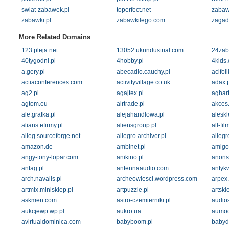
swiat-zabawek.pl
toperfect.net
zabaw
zabawki.pl
zabawkilego.com
zagad
More Related Domains
123.pleja.net
13052.ukrindustrial.com
24zab
40tygodni.pl
4hobby.pl
4kids.
a.gery.pl
abecadlo.cauchy.pl
acifoli
actiaconferences.com
activityvillage.co.uk
adax.p
ag2.pl
agajtex.pl
aghart
agtom.eu
airtrade.pl
akces
ale.gratka.pl
alejahandlowa.pl
aleskl
alians.efirmy.pl
aliensgroup.pl
all-fi
alleg.sourceforge.net
allegro.archiver.pl
allegr
amazon.de
ambinet.pl
amigo
angy-tony-lopar.com
anikino.pl
anons
antag.pl
antennaaudio.com
antykw
arch.navalis.pl
archeowiesci.wordpress.com
arpex
artmix.minisklep.pl
artpuzzle.pl
artskl
askmen.com
astro-czemierniki.pl
audios
aukcjewp.wp.pl
aukro.ua
aumod
avirtualdominica.com
babyboom.pl
babyd