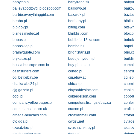
babytop.pl
babytrend.sk
babyu
baileyabodtoygi.blogspot.com
bajkowo.pl
bajko
barbie.everythinggirl.com
bazarek.pl
baztec
beaba.pl
benbaby.pl
biblia
bip.gov.pl
bitdig.com
bitewn
biznes.mielec.pl
blinklist.com
blox.p
bobas.pl
bobibobi.13tka.com
bobol
bobosklep.pl
bombo.ru
bopol
brainyquote.com
brightstarts.pl
brio.c
brykacze.pl
budujemydom.pl
build
busca.buscape.com.br
buy-photo.eu
campi
cashsurfers.com
ceneo.pl
centr
cgi.befr.ebay.be
cgi.ebay.at
cgi.e
chatka.abc24.pl
chicco.pl
chomik
cjg.gazeta.pl
claybabiesinc.com
cobi.n
cobi.pl
cobiedelson.com
coboru
company.yellowpages.pl
computers.listings.ebay.ca
confe
corinthianseller.co.uk
cracon.pl
craftl
croatia-beaches.com
croatianmall.com
crotou
cto.gda.pl
cwgsy.net
cytade
czasdzieci.pl
czasnazakupy.pl
czasz