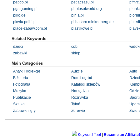
pepco.pl
petlaczasu.pl
pfmrc
pgs-gaming.pl
photosofworld.org
pienko
piko.de
pinia.pl
piorni
pkwiu.polbi.pl
pl.hasbro.minkenberg.de
pl.re
place-zabaw.com.pl
plastikowe.pl
playek
Related Keywords
dzieci
cobi
widok
zabawki
sklep
Main Categories
Antyki i kolekcje
Aukcje
Auto
Biżuteria
Dom i ogród
Dzieci
Fotografia
Katalogi sklepów
Kompu
Muzyka
Narzędzia
Odzie
Publikacje
Rozrywka
Sport 
Sztuka
Tytoń
Upomi
Zabawki i gry
Zdrowie
Zwier
Keyword Tool
|
Become an Affiliate!