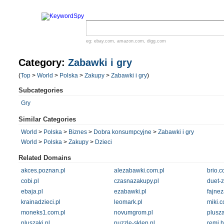
eg:
ebay.com
,
amazon.com
,
digg.com
Category:
Zabawki i gry
(
Top
>
World
>
Polska
>
Zakupy
>
Zabawki i gry
)
Subcategories
Gry
Similar Categories
World
>
Polska
>
Biznes
>
Dobra konsumpcyjne
>
Zabawki i gry
World
>
Polska
>
Zakupy
>
Dzieci
Related Domains
akces.poznan.pl
alezabawki.com.pl
brio.c
cobi.pl
czasnazakupy.pl
duet-z
ebaja.pl
ezabawki.pl
fajnez
krainadzieci.pl
leomark.pl
miki.c
moneks1.com.pl
novumgrom.pl
plusz
pluszaki.pl
puzzle-sklep.pl
remi.