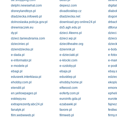
de.shopping.com
dedo.pl
defena
delphi.newswhat.com
depesz.com
digita
disneylandtoys.pl
divadlosklep.cz
dlabo
dladziecka.infoweb.pl
dladziecka.net
dogom
dolnoslaska.policja.gov.pl
download.gry-online24.pl
drbach
drewniaczek.eu
ds5.agh.edu.pl
dtforu
dy.pl
dzieci.4teens.pl
dzieci
dzieci.tanieubrania.com
dzieci.wp.pl
dzieci
dzieciniec.pl
dziecitheatre.org
dziecko
dziendziecka.pl
dziennik.pl
e-bob
e-dada.pl
e-dzieciaki.pl
e-foto
e-informator.pl
e-klocki.com
e-mam
e-modele.pl
e-ozdoby.pl
e-podl
ebagi.pl
ebaja.pl
ebay.a
eduseek.interklasa.pl
edusklep.pl
edziec
ehobby.com.pl
ehobby.home.pl
ekopla
elendili.pl
elfwood.com
emone
en.yellowpages.pl
eoferty.com.pl
epheli
esklepy.eu
euroinfo.gda.pl
eurote
extraprezenty.abc24.pl
ezabawki.pl
fajnez
fanatyk.pl
favore.pl
festiw
film.webwweb.pl
filmweb.pl
firmy.