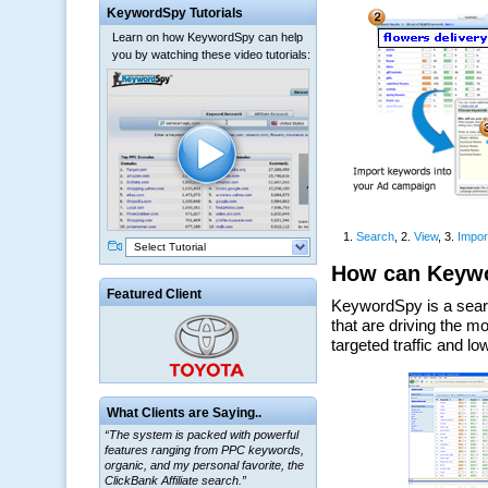
KeywordSpy Tutorials
Learn on how KeywordSpy can help
you by watching these video tutorials:
Select Tutorial
Featured Client
What Clients are Saying..
“The system is packed with powerful
features ranging from PPC keywords,
organic, and my personal favorite, the
ClickBank Affiliate search.”