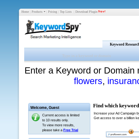
Home
|
Products
|
Pricing
|
Top Lists
|
Download Plugin
Keyword Researc
Enter a Keyword or Domain 
flowers
,
insuran
Welcome,
Guest
Current access is limited
to 10 results only.
To view more results,
please take a
Free Trial