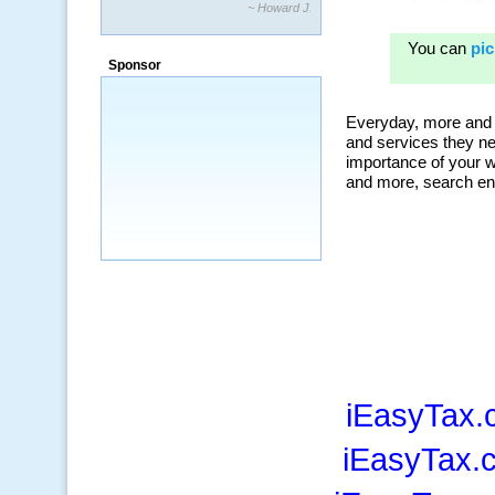
~ Howard J.
Sponsor
iEasyTax.
iEasyTax.